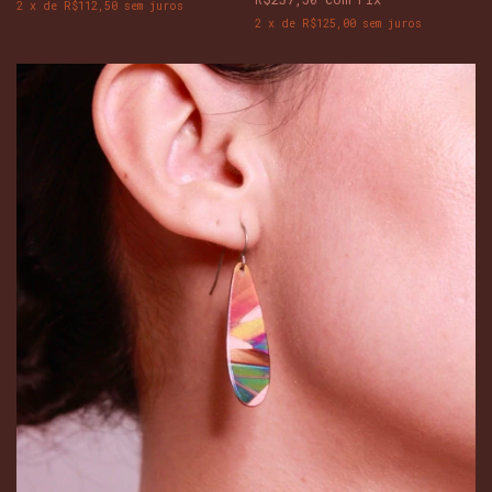
2
x
de
R$112,50
sem juros
2
x
de
R$125,00
sem juros