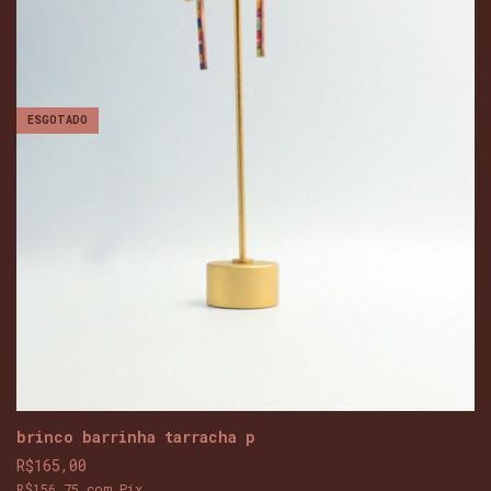
ESGOTADO
brinco barrinha tarracha p
R$165,00
R$156,75
com
Pix