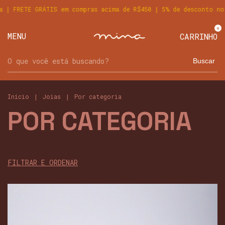
as acima de R$450 | 5% de desconto no PIX
use o cupom BEMVI
0
MENU
CARRINHO
Buscar
Início
|
Joias
|
Por categoria
POR CATEGORIA
FILTRAR E ORDENAR