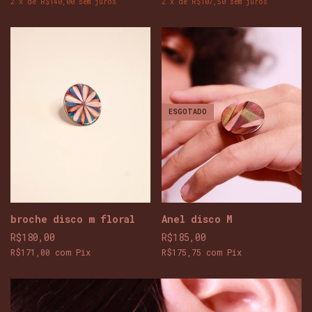
2
x
de
R$140,00
sem juros
2
x
de
R$107,50
sem juros
ESGOTADO
broche disco m floral
Anel disco M
R$180,00
R$185,00
R$171,00
com
Pix
R$175,75
com
Pix