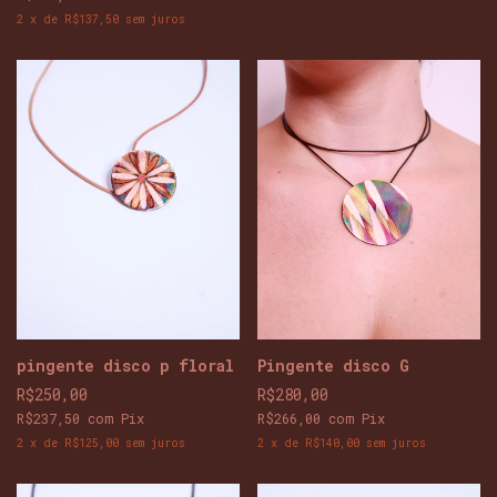
2
x
de
R$137,50
sem juros
pingente disco p floral
Pingente disco G
R$250,00
R$280,00
R$237,50
com
Pix
R$266,00
com
Pix
2
x
de
R$125,00
sem juros
2
x
de
R$140,00
sem juros