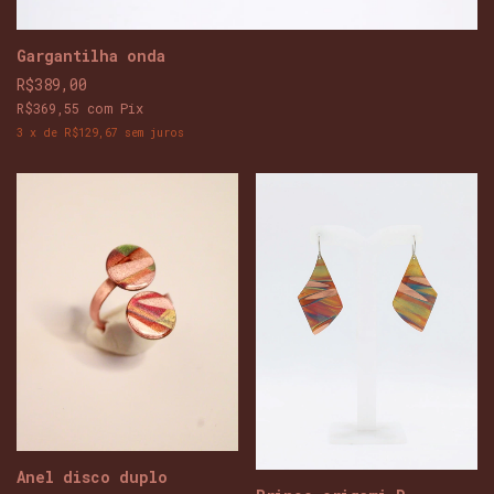
Gargantilha onda
R$389,00
R$369,55
com
Pix
3
x
de
R$129,67
sem juros
Anel disco duplo