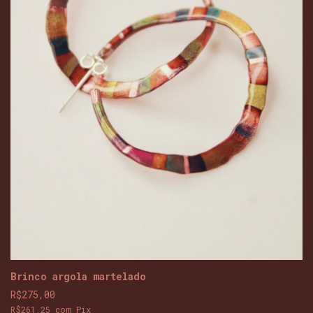
Brinco argola martelado
R$275,00
R$261,25
com
Pix