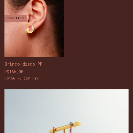
ESGOTADO
Brinco disco PP
R$165,00
R$156,75
com
Pix