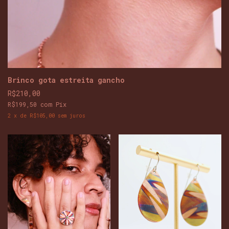
Brinco gota estreita gancho
R$210,00
R$199,50
com
Pix
2
x
de
R$105,00
sem juros