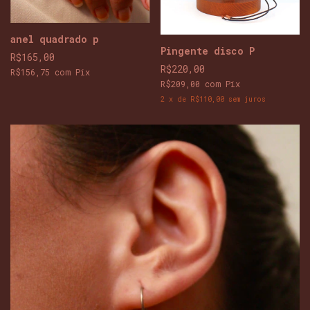
anel quadrado p
Pingente disco P
R$165,00
R$220,00
R$156,75
com
Pix
R$209,00
com
Pix
2
x
de
R$110,00
sem juros