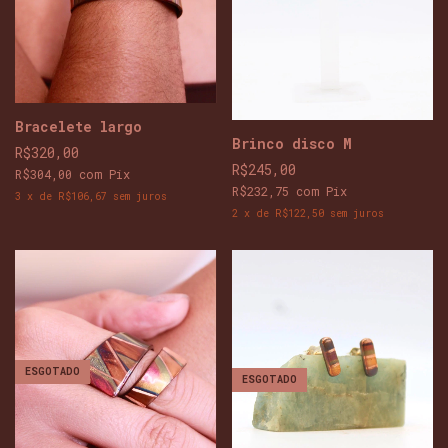
Bracelete largo
Brinco disco M
R$320,00
R$245,00
R$304,00
com
Pix
R$232,75
com
Pix
3
x
de
R$106,67
sem juros
2
x
de
R$122,50
sem juros
ESGOTADO
ESGOTADO