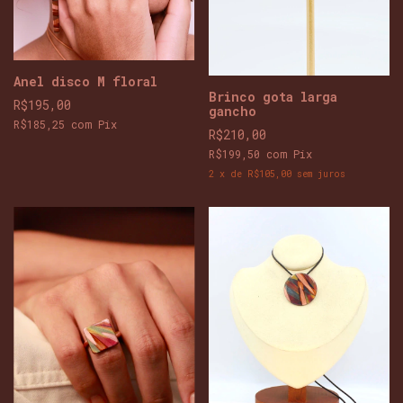
Anel disco M floral
Brinco gota larga
R$195,00
gancho
R$185,25
com
Pix
R$210,00
R$199,50
com
Pix
2
x
de
R$105,00
sem juros