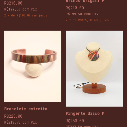
Brinco origami P
R$210,00
R$210,00
R$199,50
com
Pix
R$199,50
com
Pix
2
x
de
R$105,00
sem juros
2
x
de
R$105,00
sem juros
Bracelete estreito
Pingente disco M
R$225,00
R$250,00
R$213,75
com
Pix
R$237,50
com
Pix