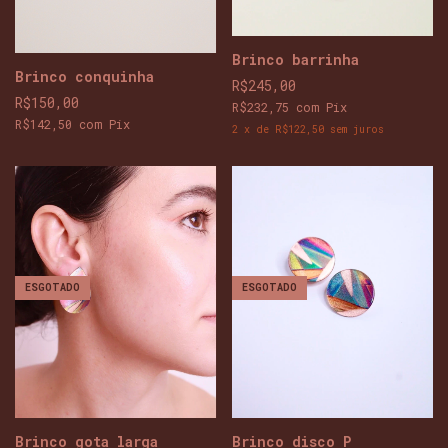
Brinco barrinha
Brinco conquinha
R$245,00
R$150,00
R$232,75
com
Pix
R$142,50
com
Pix
2
x
de
R$122,50
sem juros
ESGOTADO
ESGOTADO
Brinco gota larga
Brinco disco P