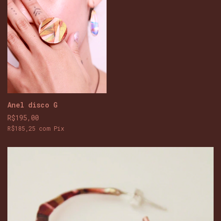
Anel disco G
R$195,00
R$185,25
com
Pix