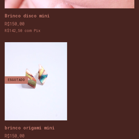
Brinco disco mini
R$150,00
R$142,50
com
Pix
ESGOTADO
brinco origami mini
R$150,00