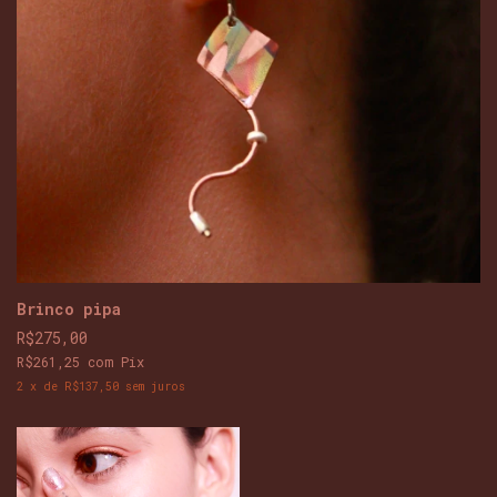
Brinco pipa
R$275,00
R$261,25
com
Pix
2
x
de
R$137,50
sem juros