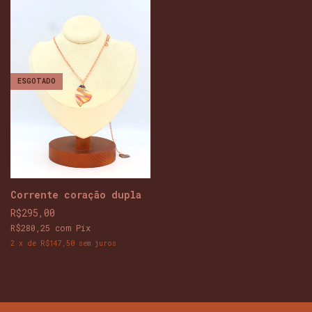
ESGOTADO
Corrente coração dupla
R$295,00
R$280,25
com
Pix
2
x
de
R$147,50
sem juros