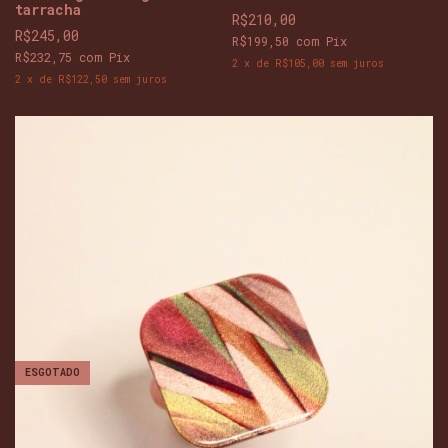
tarracha
R$210,00
R$245,00
R$199,50
com
Pix
R$232,75
com
Pix
2
x
de
R$105,00
sem juros
2
x
de
R$122,50
sem juros
ESGOTADO