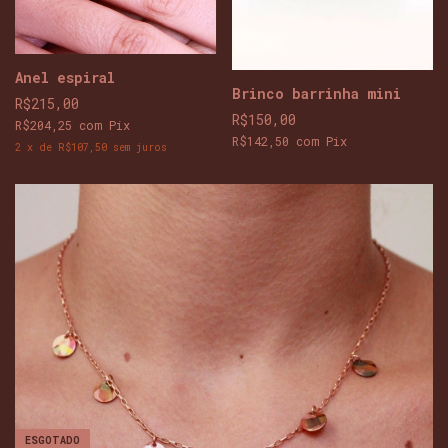
Anel espiral
Brinco barrinha mini
R$215,00
R$150,00
R$204,25
com
Pix
R$142,50
com
Pix
2
x
de
R$107,50
sem juros
ESGOTADO