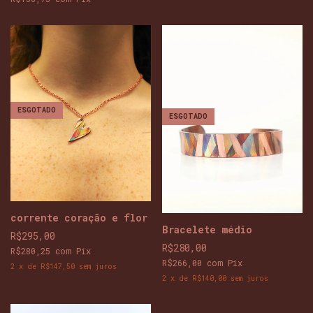
ESGOTADO
ESGOTADO
corrente coração e flor
Bracelete médio
R$295,00
R$280,00
R$280,25
com
Pix
R$266,00
com
Pix
2
x
de
R$147,50
sem juros
2
x
de
R$140,00
sem juros