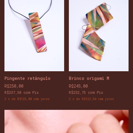
Pingente retângulo
Brinco origami M
R$250,00
R$245,00
R$237,50
com
Pix
R$232,75
com
Pix
2
x
de
R$125,00
sem juros
2
x
de
R$122,50
sem juros