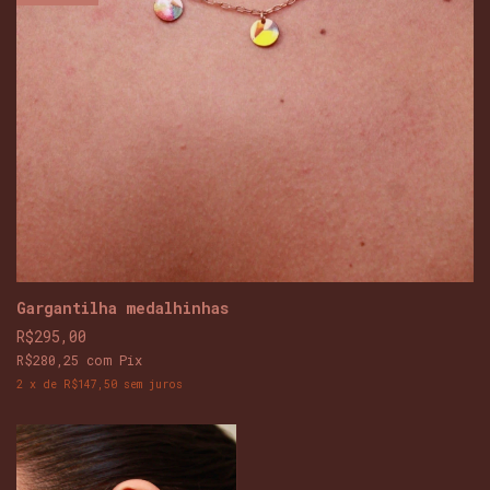
Gargantilha medalhinhas
R$295,00
R$280,25
com
Pix
2
x
de
R$147,50
sem juros