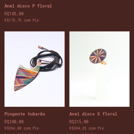
Anel disco P floral
R$185,00
R$175,75
com
Pix
Pingente tubarão
Anel disco G floral
R$280,00
R$215,00
R$266,00
com
Pix
R$204,25
com
Pix