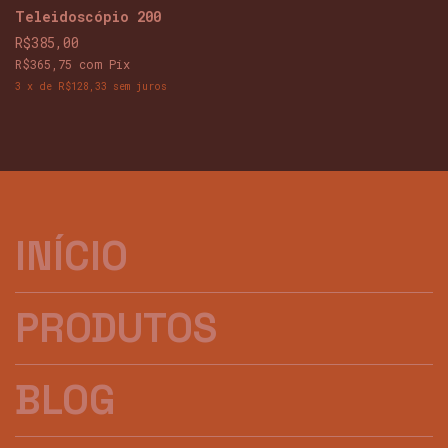
Teleidoscópio 200
R$385,00
R$365,75
com
Pix
3
x
de
R$128,33
sem juros
INÍCIO
PRODUTOS
BLOG