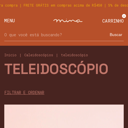
a compra | FRETE GRÁTIS em compras acima de R$450 | 5% de des
0
MENU
CARRINHO
Buscar
Início
|
Caleidoscópios
|
teleidoscópio
TELEIDOSCÓPIO
FILTRAR E ORDENAR