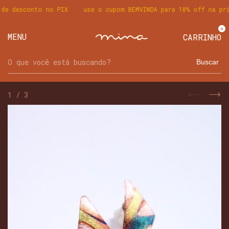
de desconto no PIX
use o cupom BEMVINDA para 10% off na prim
0
MENU
CARRINHO
Buscar
1
/
3