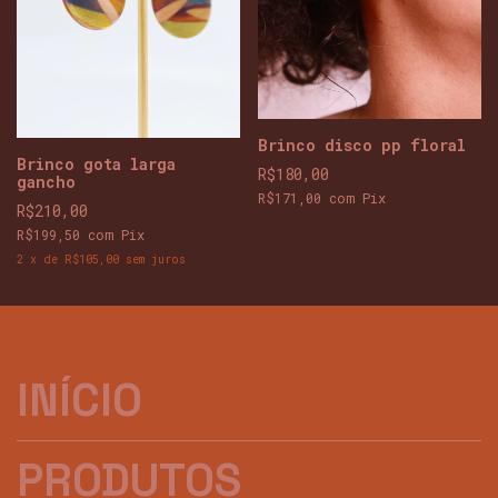
Brinco disco pp floral
Brinco gota larga
R$180,00
gancho
R$171,00
com
Pix
R$210,00
R$199,50
com
Pix
2
x
de
R$105,00
sem juros
INÍCIO
PRODUTOS