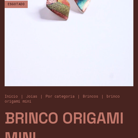
ESGOTADO
Início
|
Joias
|
Por categoria
|
Brincos
|
brinco
origami mini
BRINCO ORIGAMI
MINI