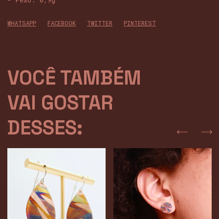
WHATSAPP
FACEBOOK
TWITTER
PINTEREST
VOCÊ TAMBÉM
VAI GOSTAR
DESSES: