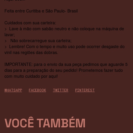
Feita entre Curitiba e São Paulo- Brasil
Cuidados com sua carteira:
> Lave à mão com sabão neutro e não coloque na máquina de
lavar;
> Não sobrecarregue sua carteira;
> Lembre! Com o tempo e muito uso pode ocorrer desgaste do
vinil nas regiões das dobras.
IMPORTANTE: para o envio da sua peça pedimos que aguarde 5
dias para a preparação do seu pedido! Prometemos fazer tudo
com muito cuidado por aqui!
WHATSAPP
FACEBOOK
TWITTER
PINTEREST
VOCÊ TAMBÉM