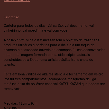
Não sei meu CEP
Descrição
Carteira para todos os dias. Vai cartão, vai documento, vai
dinheirinho, vai moedinha e vai com você.
A collab entre Mina e Katsukazan tem o objetivo de trazer aos
produtos utilitários e perfeitos para o dia a dia um toque de
diversão e criatividade através de estampas únicas desenvolvidas
a partir da imagem formada por caleidoscópios autorais
construídos pela Duda, uma artista plástica trans cheia de
talento.
Feita em lona vinílica de alta resistência e fechamento em velcro.
Possui três compartimentos, acompanha mosquetão de liga
metálica e fita de poliéster especial KATSUKAZAN que podem ser
removíveis.
Medidas: 12cm x 9cm
Alça: 80cm