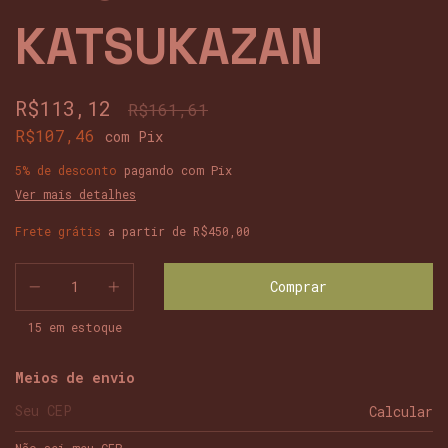
KATSUKAZAN
R$113,12
R$161,61
R$107,46
com
Pix
5% de desconto
pagando com Pix
Ver mais detalhes
Frete grátis
a partir de
R$450,00
15
em estoque
Entregas para o CEP:
Meios de envio
Calcular