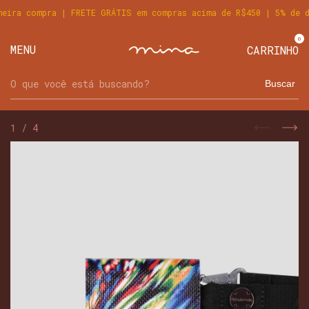
ira compra | FRETE GRÁTIS em compras acima de R$450 | 5% de de
0
MENU
CARRINHO
Buscar
1
/
4