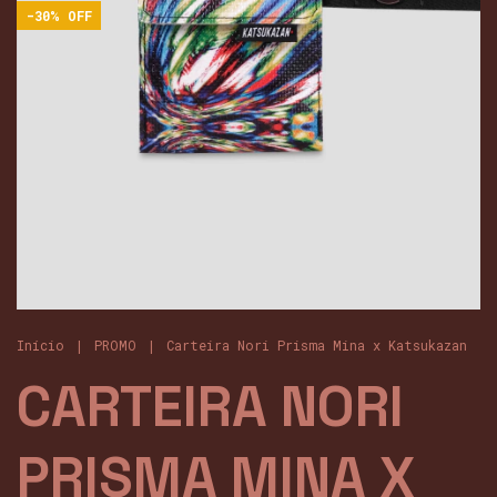
-
30
%
OFF
Início
|
PROMO
|
Carteira Nori Prisma Mina x Katsukazan
CARTEIRA NORI
PRISMA MINA X