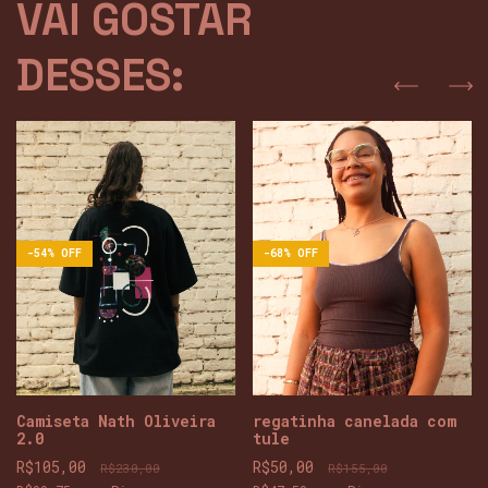
VAI GOSTAR
DESSES:
-
54
%
OFF
-
68
%
OFF
Camiseta Nath Oliveira
regatinha canelada com
2.0
tule
R$105,00
R$50,00
R$230,00
R$155,00